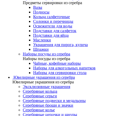
Предметы сервировки из серебра
Вазы
Подносы
Кольца салфеточные
Солонки и перечницы
Освежители для воды
Подставки для салфеток
Подставки для яйца
Масленки
Украшения для пирога, кулича
Шпажки
Наборы посуды из серебра
Наборы посуды из серебра
Чайные, кофейные наборы
Наборы для алкогольных напитков
Наборы для сервировки стола
Ювелирные украшения из серебра
Ювелирные украшения из серебра
Эксклюзивные украшения
Серебряные кольца
Серебряные серьги
Серебряные подвески и медальоны
Серебряные броши и значки
Серебряные колье
Серебряные цепочки и шнуры