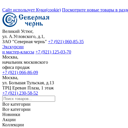
Сайт использует Куки(cookie)
Посмотрите новые товары в разд
Великий Устюг,
ул. А.Угловского, д.1,
ЗАО "Северная чернь"
+7 (921) 060-85-35
Экскурсии
и мастер-классы
+7 (921) 125-03-70
Москва,
начальник московского
офиса продаж
+7 (921) 066-86-09
Москва,
ул. Большая Тульская, д.13
ТРЦ Ереван Плаза, 1 этаж
+7 (921) 230-58-52
Все категории
Все категории
Новинки
Акции
Коллекции