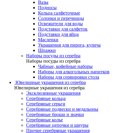
Вазы
Подносы
Кольца салфеточные
Солонки и перечницы
Освежители для воды
Подставки для салфеток
Подставки для яйца
Масленки
Украшения для пирога, кулича
Шпажки
Наборы посуды из серебра
Наборы посуды из серебра
Чайные, кофейные наборы
Наборы для алкогольных напитков
Наборы для сервировки стола
Ювелирные украшения из серебра
Ювелирные украшения из серебра
Эксклюзивные украшения
Серебряные кольца
Серебряные серьги
Серебряные подвески и медальоны
Серебряные броши и значки
Серебряные колье
Серебряные цепочки и шнуры
Прочие серебряные украшения