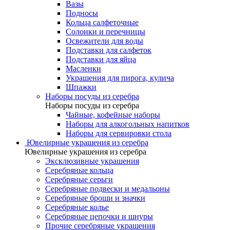
Вазы
Подносы
Кольца салфеточные
Солонки и перечницы
Освежители для воды
Подставки для салфеток
Подставки для яйца
Масленки
Украшения для пирога, кулича
Шпажки
Наборы посуды из серебра
Наборы посуды из серебра
Чайные, кофейные наборы
Наборы для алкогольных напитков
Наборы для сервировки стола
Ювелирные украшения из серебра
Ювелирные украшения из серебра
Эксклюзивные украшения
Серебряные кольца
Серебряные серьги
Серебряные подвески и медальоны
Серебряные броши и значки
Серебряные колье
Серебряные цепочки и шнуры
Прочие серебряные украшения