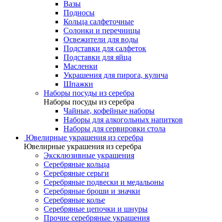
Вазы
Подносы
Кольца салфеточные
Солонки и перечницы
Освежители для воды
Подставки для салфеток
Подставки для яйца
Масленки
Украшения для пирога, кулича
Шпажки
Наборы посуды из серебра
Наборы посуды из серебра
Чайные, кофейные наборы
Наборы для алкогольных напитков
Наборы для сервировки стола
Ювелирные украшения из серебра
Ювелирные украшения из серебра
Эксклюзивные украшения
Серебряные кольца
Серебряные серьги
Серебряные подвески и медальоны
Серебряные броши и значки
Серебряные колье
Серебряные цепочки и шнуры
Прочие серебряные украшения