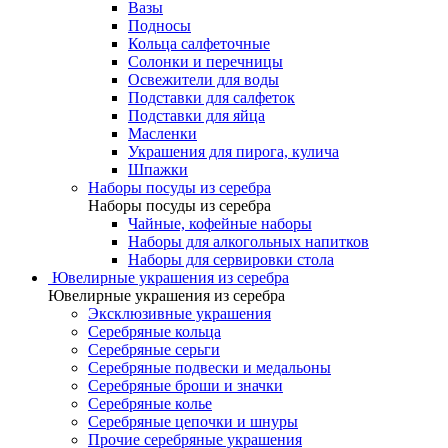
Вазы
Подносы
Кольца салфеточные
Солонки и перечницы
Освежители для воды
Подставки для салфеток
Подставки для яйца
Масленки
Украшения для пирога, кулича
Шпажки
Наборы посуды из серебра
Наборы посуды из серебра
Чайные, кофейные наборы
Наборы для алкогольных напитков
Наборы для сервировки стола
Ювелирные украшения из серебра
Ювелирные украшения из серебра
Эксклюзивные украшения
Серебряные кольца
Серебряные серьги
Серебряные подвески и медальоны
Серебряные броши и значки
Серебряные колье
Серебряные цепочки и шнуры
Прочие серебряные украшения