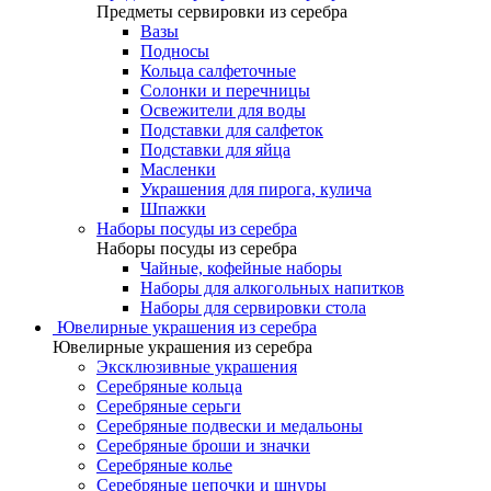
Предметы сервировки из серебра
Вазы
Подносы
Кольца салфеточные
Солонки и перечницы
Освежители для воды
Подставки для салфеток
Подставки для яйца
Масленки
Украшения для пирога, кулича
Шпажки
Наборы посуды из серебра
Наборы посуды из серебра
Чайные, кофейные наборы
Наборы для алкогольных напитков
Наборы для сервировки стола
Ювелирные украшения из серебра
Ювелирные украшения из серебра
Эксклюзивные украшения
Серебряные кольца
Серебряные серьги
Серебряные подвески и медальоны
Серебряные броши и значки
Серебряные колье
Серебряные цепочки и шнуры