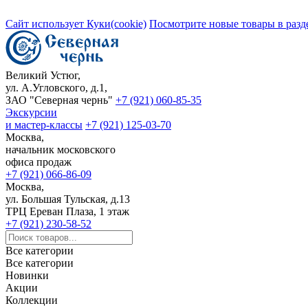
Сайт использует Куки(cookie)
Посмотрите новые товары в разд
Великий Устюг,
ул. А.Угловского, д.1,
ЗАО "Северная чернь"
+7 (921) 060-85-35
Экскурсии
и мастер-классы
+7 (921) 125-03-70
Москва,
начальник московского
офиса продаж
+7 (921) 066-86-09
Москва,
ул. Большая Тульская, д.13
ТРЦ Ереван Плаза, 1 этаж
+7 (921) 230-58-52
Все категории
Все категории
Новинки
Акции
Коллекции