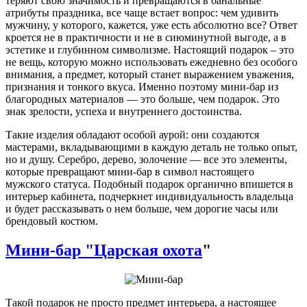
теряют свою значимость и превращаются в банальные
атрибуты праздника, все чаще встает вопрос: чем удивить
мужчину, у которого, кажется, уже есть абсолютно все? Ответ
кроется не в практичности и не в сиюминутной выгоде, а в
эстетике и глубинном символизме. Настоящий подарок – это
не вещь, которую можно использовать ежедневно без особого
внимания, а предмет, который станет выражением уважения,
признания и тонкого вкуса. Именно поэтому мини-бар из
благородных материалов — это больше, чем подарок. Это
знак зрелости, успеха и внутреннего достоинства.
Такие изделия обладают особой аурой: они создаются
мастерами, вкладывающими в каждую деталь не только опыт,
но и душу. Серебро, дерево, золочение — все это элементы,
которые превращают мини-бар в символ настоящего
мужского статуса. Подобный подарок органично впишется в
интерьер кабинета, подчеркнет индивидуальность владельца
и будет рассказывать о нем больше, чем дорогие часы или
брендовый костюм.
Мини-бар "Царская охота
"
Такой подарок не просто предмет интерьера, а настоящее