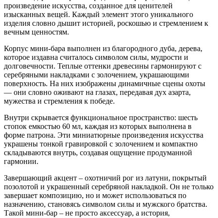
произведение искусства, созданное для ценителей
изысканных вещей. Каждый элемент этого уникального
изделия словно дышит историей, роскошью и стремлением к
вечным ценностям.
Корпус мини-бара выполнен из благородного дуба, дерева,
которое издавна считалось символом силы, мудрости и
долговечности. Теплые оттенки древесины гармонируют с
серебряными накладками с золочением, украшающими
поверхность. На них изображены динамичные сцены охоты
— они словно оживают на глазах, передавая дух азарта,
мужества и стремления к победе.
Внутри скрывается функциональное пространство: шесть
стопок емкостью 60 мл, каждая из которых выполнена в
форме патрона. Эти миниатюрные произведения искусства
украшены тонкой гравировкой с золочением и компактно
складываются внутрь, создавая ощущение продуманной
гармонии.
Завершающий акцент – охотничий рог из латуни, покрытый
позолотой и украшенный серебряной накладкой. Он не только
завершает композицию, но и может использоваться по
назначению, становясь символом силы и мужского братства.
Такой мини-бар – не просто аксессуар, а история,