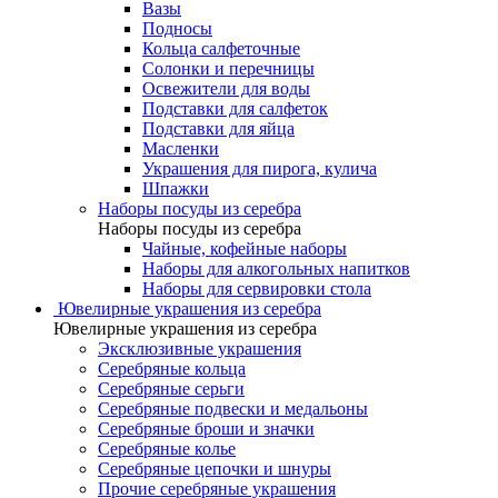
Вазы
Подносы
Кольца салфеточные
Солонки и перечницы
Освежители для воды
Подставки для салфеток
Подставки для яйца
Масленки
Украшения для пирога, кулича
Шпажки
Наборы посуды из серебра
Наборы посуды из серебра
Чайные, кофейные наборы
Наборы для алкогольных напитков
Наборы для сервировки стола
Ювелирные украшения из серебра
Ювелирные украшения из серебра
Эксклюзивные украшения
Серебряные кольца
Серебряные серьги
Серебряные подвески и медальоны
Серебряные броши и значки
Серебряные колье
Серебряные цепочки и шнуры
Прочие серебряные украшения