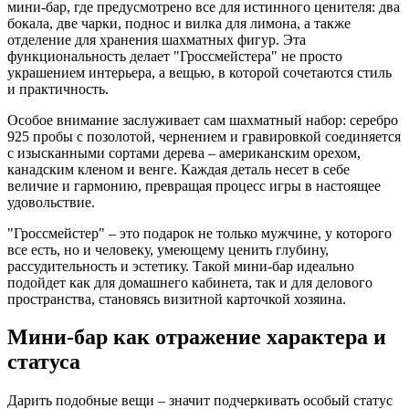
мини-бар, где предусмотрено все для истинного ценителя: два
бокала, две чарки, поднос и вилка для лимона, а также
отделение для хранения шахматных фигур. Эта
функциональность делает "Гроссмейстера" не просто
украшением интерьера, а вещью, в которой сочетаются стиль
и практичность.
Особое внимание заслуживает сам шахматный набор: серебро
925 пробы с позолотой, чернением и гравировкой соединяется
с изысканными сортами дерева – американским орехом,
канадским кленом и венге. Каждая деталь несет в себе
величие и гармонию, превращая процесс игры в настоящее
удовольствие.
"Гроссмейстер" – это подарок не только мужчине, у которого
все есть, но и человеку, умеющему ценить глубину,
рассудительность и эстетику. Такой мини-бар идеально
подойдет как для домашнего кабинета, так и для делового
пространства, становясь визитной карточкой хозяина.
Мини-бар как отражение характера и
статуса
Дарить подобные вещи – значит подчеркивать особый статус