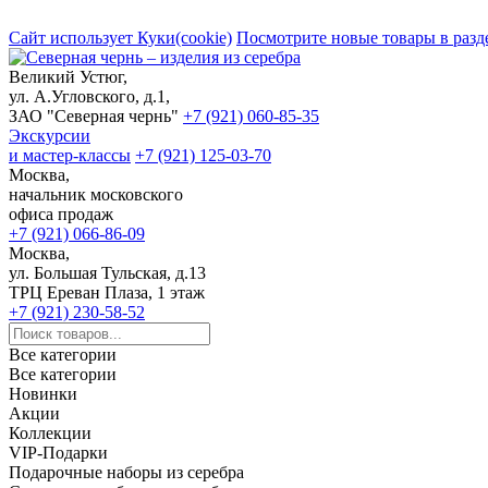
Сайт использует Куки(cookie)
Посмотрите новые товары в разд
Великий Устюг,
ул. А.Угловского, д.1,
ЗАО "Северная чернь"
+7 (921) 060-85-35
Экскурсии
и мастер-классы
+7 (921) 125-03-70
Москва,
начальник московского
офиса продаж
+7 (921) 066-86-09
Москва,
ул. Большая Тульская, д.13
ТРЦ Ереван Плаза, 1 этаж
+7 (921) 230-58-52
Все категории
Все категории
Новинки
Акции
Коллекции
VIP-Подарки
Подарочные наборы из серебра