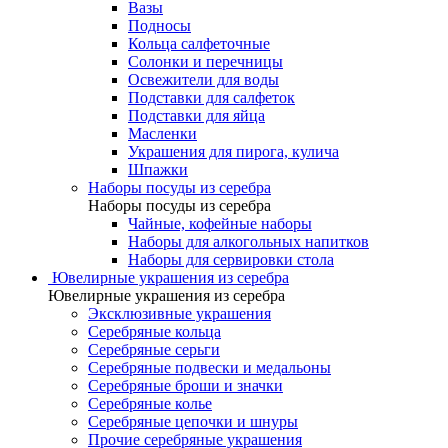
Вазы
Подносы
Кольца салфеточные
Солонки и перечницы
Освежители для воды
Подставки для салфеток
Подставки для яйца
Масленки
Украшения для пирога, кулича
Шпажки
Наборы посуды из серебра
Наборы посуды из серебра
Чайные, кофейные наборы
Наборы для алкогольных напитков
Наборы для сервировки стола
Ювелирные украшения из серебра
Ювелирные украшения из серебра
Эксклюзивные украшения
Серебряные кольца
Серебряные серьги
Серебряные подвески и медальоны
Серебряные броши и значки
Серебряные колье
Серебряные цепочки и шнуры
Прочие серебряные украшения