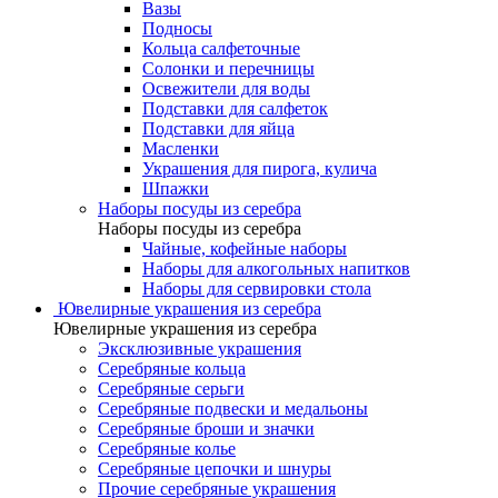
Вазы
Подносы
Кольца салфеточные
Солонки и перечницы
Освежители для воды
Подставки для салфеток
Подставки для яйца
Масленки
Украшения для пирога, кулича
Шпажки
Наборы посуды из серебра
Наборы посуды из серебра
Чайные, кофейные наборы
Наборы для алкогольных напитков
Наборы для сервировки стола
Ювелирные украшения из серебра
Ювелирные украшения из серебра
Эксклюзивные украшения
Серебряные кольца
Серебряные серьги
Серебряные подвески и медальоны
Серебряные броши и значки
Серебряные колье
Серебряные цепочки и шнуры
Прочие серебряные украшения