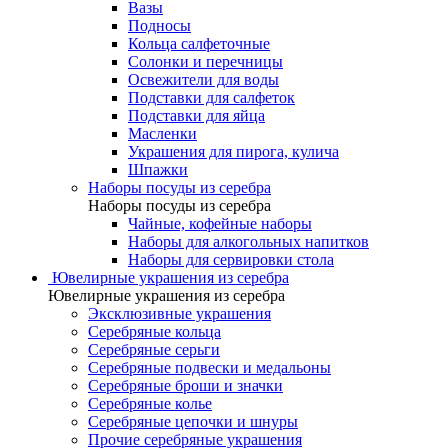
Вазы
Подносы
Кольца салфеточные
Солонки и перечницы
Освежители для воды
Подставки для салфеток
Подставки для яйца
Масленки
Украшения для пирога, кулича
Шпажки
Наборы посуды из серебра
Наборы посуды из серебра
Чайные, кофейные наборы
Наборы для алкогольных напитков
Наборы для сервировки стола
Ювелирные украшения из серебра
Ювелирные украшения из серебра
Эксклюзивные украшения
Серебряные кольца
Серебряные серьги
Серебряные подвески и медальоны
Серебряные броши и значки
Серебряные колье
Серебряные цепочки и шнуры
Прочие серебряные украшения