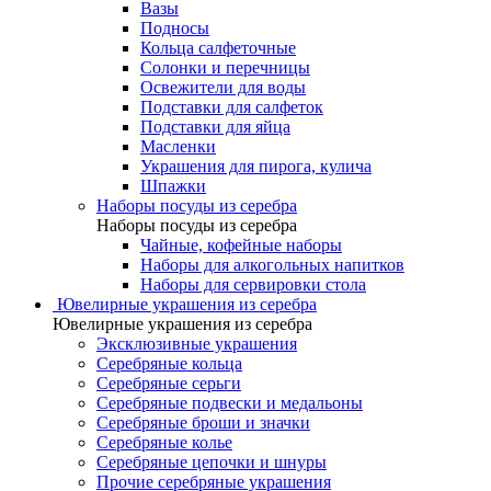
Вазы
Подносы
Кольца салфеточные
Солонки и перечницы
Освежители для воды
Подставки для салфеток
Подставки для яйца
Масленки
Украшения для пирога, кулича
Шпажки
Наборы посуды из серебра
Наборы посуды из серебра
Чайные, кофейные наборы
Наборы для алкогольных напитков
Наборы для сервировки стола
Ювелирные украшения из серебра
Ювелирные украшения из серебра
Эксклюзивные украшения
Серебряные кольца
Серебряные серьги
Серебряные подвески и медальоны
Серебряные броши и значки
Серебряные колье
Серебряные цепочки и шнуры
Прочие серебряные украшения