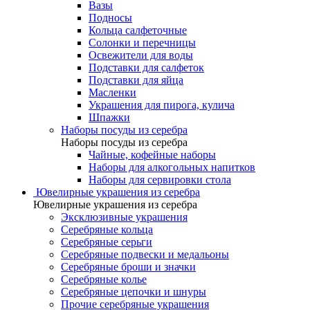
Вазы
Подносы
Кольца салфеточные
Солонки и перечницы
Освежители для воды
Подставки для салфеток
Подставки для яйца
Масленки
Украшения для пирога, кулича
Шпажки
Наборы посуды из серебра
Наборы посуды из серебра
Чайные, кофейные наборы
Наборы для алкогольных напитков
Наборы для сервировки стола
Ювелирные украшения из серебра
Ювелирные украшения из серебра
Эксклюзивные украшения
Серебряные кольца
Серебряные серьги
Серебряные подвески и медальоны
Серебряные броши и значки
Серебряные колье
Серебряные цепочки и шнуры
Прочие серебряные украшения