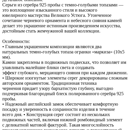
Серьги из серебра 925 пробы с темно-голубыми топазами —
это воплощение изысканного стиля и высокого
ювелирного мастерства Великого Устюга. Утонченное
сочетание черневого орнамента и небесного сияния камней
делает это украшение истинным произведением искусства,
достойным стать жемчужиной вашей коллекции.
Особенности:
• Главным украшением композиции являются два
натуральных темно-голубых топаза огранки «маркиза» (10х5
мм).
Камни закреплены в подвижных подвесках, что позволяет им
улавливать малейшие блики света и создавать
эффект глубокого, мерцающего сияния при каждом движении.
• Широкие изогнутые элементы серег декорированы сложным
авторским орнаментом. Традиционная техника
чернения придает узору бархатистую глубину, выгодно
подчеркивая благородный блеск полированного серебра 925
пробы.
• Надежный английский замок обеспечивает комфортную
посадку и уверенность в сохранности изделия в течение
всего дня. • Конструкция серег состоит из нескольких
подвижных частей, включая нижний ромбовидный элемент
с деликатной матовой фактурой. Такая многослойность