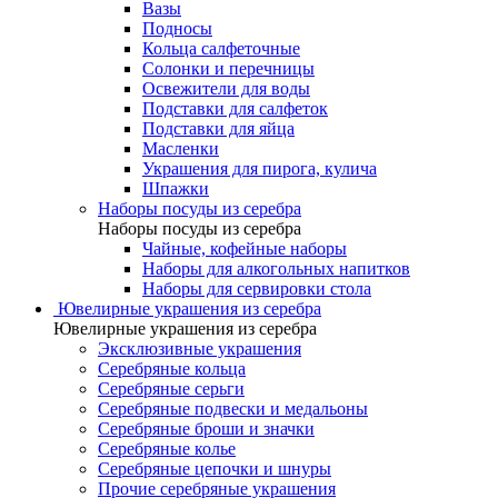
Вазы
Подносы
Кольца салфеточные
Солонки и перечницы
Освежители для воды
Подставки для салфеток
Подставки для яйца
Масленки
Украшения для пирога, кулича
Шпажки
Наборы посуды из серебра
Наборы посуды из серебра
Чайные, кофейные наборы
Наборы для алкогольных напитков
Наборы для сервировки стола
Ювелирные украшения из серебра
Ювелирные украшения из серебра
Эксклюзивные украшения
Серебряные кольца
Серебряные серьги
Серебряные подвески и медальоны
Серебряные броши и значки
Серебряные колье
Серебряные цепочки и шнуры
Прочие серебряные украшения