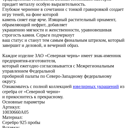
придает металлу особую выразительность.
Глубокое чернение в сочетании с тонкой гравировкой создает
игру теней, на фоне которой
камень сияет еще ярче. Изящный растительный орнамент,
обрамляющий нефрит, добавляет
украшению мягкости и женственности, уравновешивая
строгость камня. Серьги подчеркнут
ваш статус и станут тем самым финальным штрихом, который
завершит и деловой, и вечерний образ.
Каждое изделие ЗАО «Северная чернь» имеет знак-именник
предприятия-изготовителя,
который ежегодно согласовывается с Межрегиональным
управлением Федеральной
пробирной палаты по Северо-Западному федеральному
округу.
Ознакомьтесь с полной коллекцией
ювелирных украшений
из
серебра от «Северной черни»
и прикоснитесь к прекрасному.
Основные параметры
Артикул:
10030660А05
Материал:
Серебро 925 пробы
Вставки: