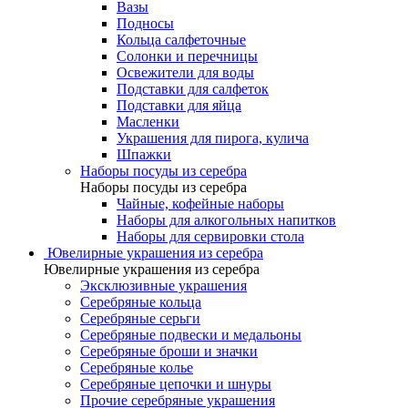
Вазы
Подносы
Кольца салфеточные
Солонки и перечницы
Освежители для воды
Подставки для салфеток
Подставки для яйца
Масленки
Украшения для пирога, кулича
Шпажки
Наборы посуды из серебра
Наборы посуды из серебра
Чайные, кофейные наборы
Наборы для алкогольных напитков
Наборы для сервировки стола
Ювелирные украшения из серебра
Ювелирные украшения из серебра
Эксклюзивные украшения
Серебряные кольца
Серебряные серьги
Серебряные подвески и медальоны
Серебряные броши и значки
Серебряные колье
Серебряные цепочки и шнуры
Прочие серебряные украшения