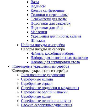
Вазы
Подносы
Кольца салфеточные
Солонки и перечницы
Освежители для воды
Подставки для салфеток
Подставки для яйца
Масленки
Украшения для пирога, кулича
Шпажки
Наборы посуды из серебра
Наборы посуды из серебра
Чайные, кофейные наборы
Наборы для алкогольных напитков
Наборы для сервировки стола
Ювелирные украшения из серебра
Ювелирные украшения из серебра
Эксклюзивные украшения
Серебряные кольца
Серебряные серьги
Серебряные подвески и медальоны
Серебряные броши и значки
Серебряные колье
Серебряные цепочки и шнуры
Прочие серебряные украшения