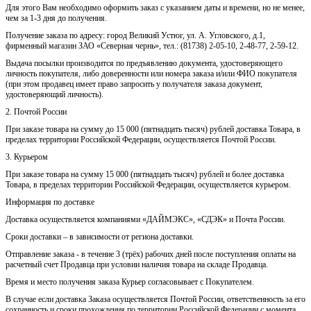
Для этого Вам необходимо оформить заказ с указанием даты и времени, но не менее,
чем за 1-3 дня до получения.
Получение заказа по адресу: город Великий Устюг, ул. А. Угловского, д.1,
фирменный магазин ЗАО «Северная чернь», тел.: (81738) 2-05-10, 2-48-77, 2-59-12.
Выдача посылки производится по предъявлению документа, удостоверяющего
личность покупателя, либо доверенности или номера заказа и/или ФИО покупателя
(при этом продавец имеет право запросить у получателя заказа документ,
удостоверяющий личность).
2. Почтой России
При заказе товара на сумму до 15 000 (пятнадцать тысяч) рублей доставка Товара, в
пределах территории Российской Федерации, осуществляется Почтой России.
3. Курьером
При заказе товара на сумму 15 000 (пятнадцать тысяч) рублей и более доставка
Товара, в пределах территории Российской Федерации, осуществляется курьером.
Информация по доставке
Доставка осуществляется компаниями «ДАЙМЭКС», «СДЭК» и Почта России.
Сроки доставки – в зависимости от региона доставки.
Отправление заказа - в течение 3 (трёх) рабочих дней после поступления оплаты на
расчетный счет Продавца при условии наличия товара на складе Продавца.
Время и место получения заказа Курьер согласовывает с Покупателем.
В случае если доставка Заказа осуществляется Почтой России, ответственность за его
сохранность и сроки прохождения по территории Российской Федерации с момента