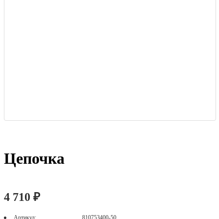
Цепочка
4 710 ₽
Артикул:
810753400-50