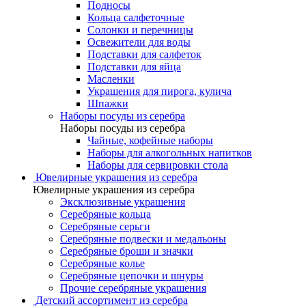
Подносы
Кольца салфеточные
Солонки и перечницы
Освежители для воды
Подставки для салфеток
Подставки для яйца
Масленки
Украшения для пирога, кулича
Шпажки
Наборы посуды из серебра
Наборы посуды из серебра
Чайные, кофейные наборы
Наборы для алкогольных напитков
Наборы для сервировки стола
Ювелирные украшения из серебра
Ювелирные украшения из серебра
Эксклюзивные украшения
Серебряные кольца
Серебряные серьги
Серебряные подвески и медальоны
Серебряные броши и значки
Серебряные колье
Серебряные цепочки и шнуры
Прочие серебряные украшения
Детский ассортимент из серебра