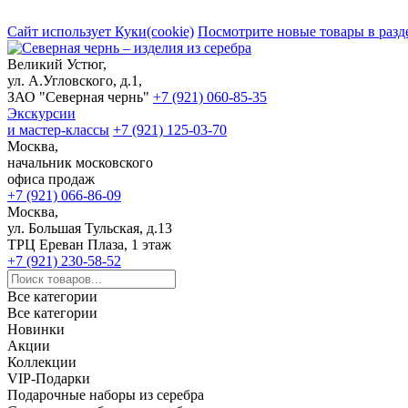
Сайт использует Куки(cookie)
Посмотрите новые товары в разд
Великий Устюг,
ул. А.Угловского, д.1,
ЗАО "Северная чернь"
+7 (921) 060-85-35
Экскурсии
и мастер-классы
+7 (921) 125-03-70
Москва,
начальник московского
офиса продаж
+7 (921) 066-86-09
Москва,
ул. Большая Тульская, д.13
ТРЦ Ереван Плаза, 1 этаж
+7 (921) 230-58-52
Все категории
Все категории
Новинки
Акции
Коллекции
VIP-Подарки
Подарочные наборы из серебра