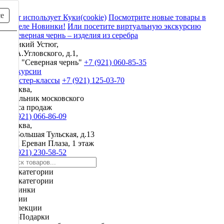
се
Сайт использует Куки(cookie)
Посмотрите новые товары в
разделе Новинки!
Или посетите виртуальную экскурсию
Великий Устюг,
ул. А.Угловского, д.1,
ЗАО "Северная чернь"
+7 (921) 060-85-35
Экскурсии
и мастер-классы
+7 (921) 125-03-70
Москва,
начальник московского
офиса продаж
+7 (921) 066-86-09
Москва,
ул. Большая Тульская, д.13
ТРЦ Ереван Плаза, 1 этаж
+7 (921) 230-58-52
Все категории
Все категории
Новинки
Акции
Коллекции
VIP-Подарки