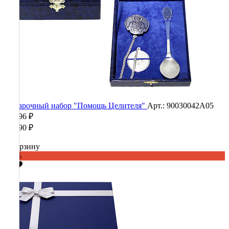
Подарочный набор "Помощь Целителя"
Арт.: 90030042А05
22 196 ₽
55 490 ₽
В корзину
-60%