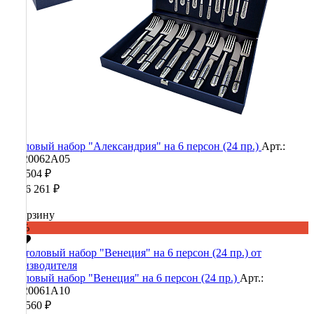
Столовый набор "Александрия" на 6 персон (24 пр.)
Арт.:
90020062А05
474 504 ₽
1 186 261 ₽
В корзину
-60%
Столовый набор "Венеция" на 6 персон (24 пр.)
Арт.:
90020061А10
442 560 ₽