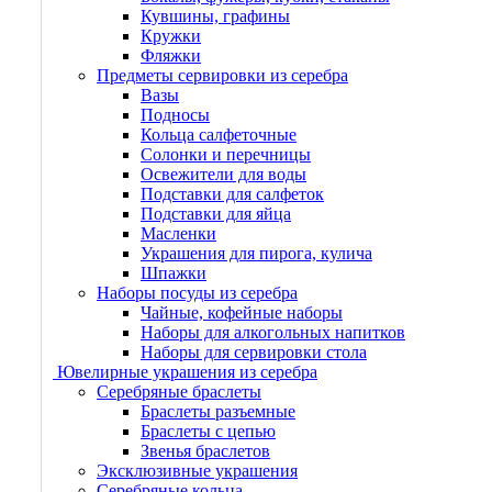
Кувшины, графины
Кружки
Фляжки
Предметы сервировки из серебра
Вазы
Подносы
Кольца салфеточные
Солонки и перечницы
Освежители для воды
Подставки для салфеток
Подставки для яйца
Масленки
Украшения для пирога, кулича
Шпажки
Наборы посуды из серебра
Чайные, кофейные наборы
Наборы для алкогольных напитков
Наборы для сервировки стола
Ювелирные украшения из серебра
Серебряные браслеты
Браслеты разъемные
Браслеты с цепью
Звенья браслетов
Эксклюзивные украшения
Серебряные кольца