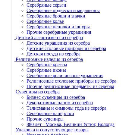
Серебряные серьги
Серебряные подвески и медальоны
Серебряные броши и значки
Серебряные колье
Серебряные цепочки и шнуры
Прочие серебряные украшения
Детский ассортимент из серебра
Детские украшения из серебра
Детские столовые приборы из серебра
Детская посуда из серебра
Религиозные изделия из серебра
Серебряные кресты
Серебряные иконы
Серебряные религиозные украшения
Религиозные столовые приборы из серебра
Прочие религиозные предметы из серебра
Сувениры из серебра
Бизнес-сувениры из серебра
Декоративные панно из серебра
Талисманы и символы года из серебра
Серебряные напёрстки
Прочие сувениры
880 лет - Москва, Великий Устюг, Вологда
Упаковка и сопутствующие товары