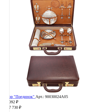
Набор "Поединок"
Арт.: 90030024А05
555 092 ₽
1 387 730 ₽