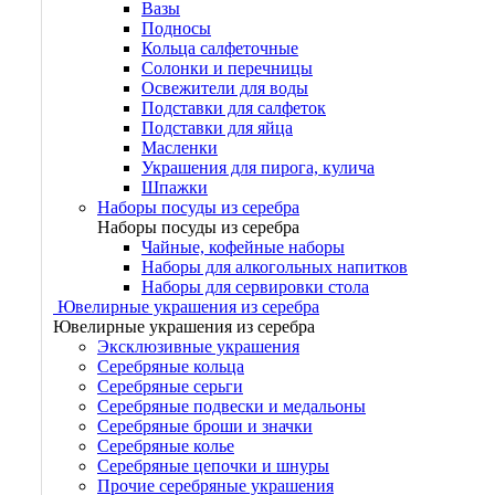
Вазы
Подносы
Кольца салфеточные
Солонки и перечницы
Освежители для воды
Подставки для салфеток
Подставки для яйца
Масленки
Украшения для пирога, кулича
Шпажки
Наборы посуды из серебра
Наборы посуды из серебра
Чайные, кофейные наборы
Наборы для алкогольных напитков
Наборы для сервировки стола
Ювелирные украшения из серебра
Ювелирные украшения из серебра
Эксклюзивные украшения
Серебряные кольца
Серебряные серьги
Серебряные подвески и медальоны
Серебряные броши и значки
Серебряные колье
Серебряные цепочки и шнуры
Прочие серебряные украшения