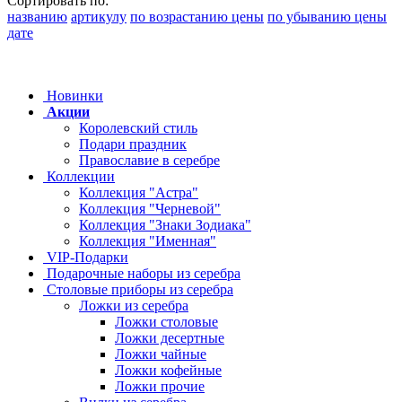
Сортировать по:
названию
артикулу
по возрастанию цены
по убыванию цены
дате
Новинки
Акции
Королевский стиль
Подари праздник
Православие в серебре
Коллекции
Коллекция "Астра"
Коллекция "Черневой"
Коллекция "Знаки Зодиака"
Коллекция "Именная"
VIP-Подарки
Подарочные наборы из серебра
Столовые приборы из серебра
Ложки из серебра
Ложки столовые
Ложки десертные
Ложки чайные
Ложки кофейные
Ложки прочие