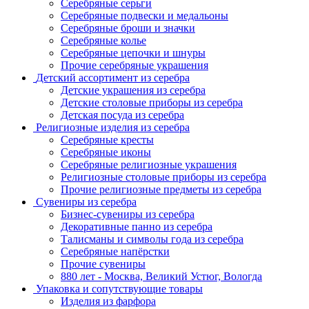
Серебряные серьги
Серебряные подвески и медальоны
Серебряные броши и значки
Серебряные колье
Серебряные цепочки и шнуры
Прочие серебряные украшения
Детский ассортимент из серебра
Детские украшения из серебра
Детские столовые приборы из серебра
Детская посуда из серебра
Религиозные изделия из серебра
Серебряные кресты
Серебряные иконы
Серебряные религиозные украшения
Религиозные столовые приборы из серебра
Прочие религиозные предметы из серебра
Сувениры из серебра
Бизнес-сувениры из серебра
Декоративные панно из серебра
Талисманы и символы года из серебра
Серебряные напёрстки
Прочие сувениры
880 лет - Москва, Великий Устюг, Вологда
Упаковка и сопутствующие товары
Изделия из фарфора