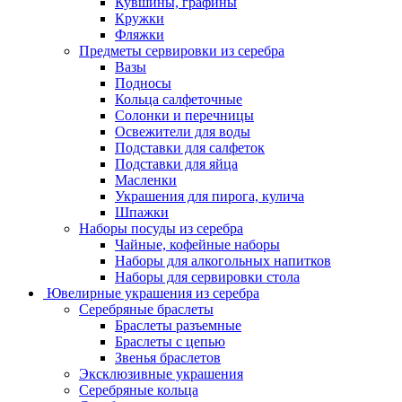
Кувшины, графины
Кружки
Фляжки
Предметы сервировки из серебра
Вазы
Подносы
Кольца салфеточные
Солонки и перечницы
Освежители для воды
Подставки для салфеток
Подставки для яйца
Масленки
Украшения для пирога, кулича
Шпажки
Наборы посуды из серебра
Чайные, кофейные наборы
Наборы для алкогольных напитков
Наборы для сервировки стола
Ювелирные украшения из серебра
Серебряные браслеты
Браслеты разъемные
Браслеты с цепью
Звенья браслетов
Эксклюзивные украшения
Серебряные кольца