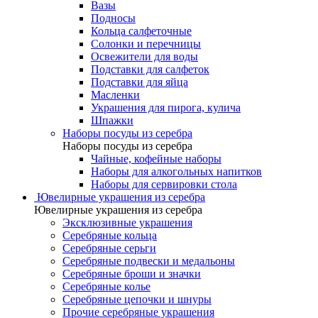
Вазы
Подносы
Кольца салфеточные
Солонки и перечницы
Освежители для воды
Подставки для салфеток
Подставки для яйца
Масленки
Украшения для пирога, кулича
Шпажки
Наборы посуды из серебра
Наборы посуды из серебра
Чайные, кофейные наборы
Наборы для алкогольных напитков
Наборы для сервировки стола
Ювелирные украшения из серебра
Ювелирные украшения из серебра
Эксклюзивные украшения
Серебряные кольца
Серебряные серьги
Серебряные подвески и медальоны
Серебряные броши и значки
Серебряные колье
Серебряные цепочки и шнуры
Прочие серебряные украшения