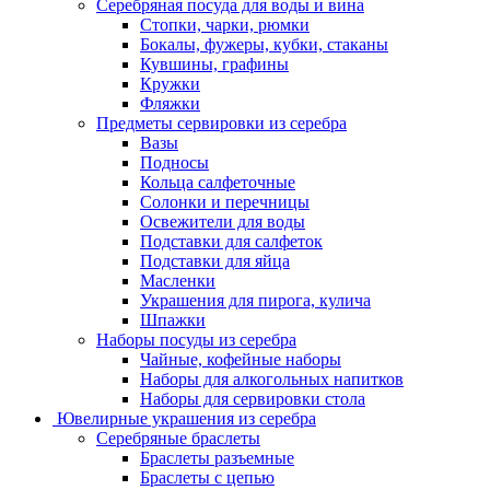
Серебряная посуда для воды и вина
Стопки, чарки, рюмки
Бокалы, фужеры, кубки, стаканы
Кувшины, графины
Кружки
Фляжки
Предметы сервировки из серебра
Вазы
Подносы
Кольца салфеточные
Солонки и перечницы
Освежители для воды
Подставки для салфеток
Подставки для яйца
Масленки
Украшения для пирога, кулича
Шпажки
Наборы посуды из серебра
Чайные, кофейные наборы
Наборы для алкогольных напитков
Наборы для сервировки стола
Ювелирные украшения из серебра
Серебряные браслеты
Браслеты разъемные
Браслеты с цепью