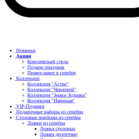
Новинки
Акции
Королевский стиль
Подари праздник
Православие в серебре
Коллекции
Коллекция "Астра"
Коллекция "Черневой"
Коллекция "Знаки Зодиака"
Коллекция "Именная"
VIP-Подарки
Подарочные наборы из серебра
Столовые приборы из серебра
Ложки из серебра
Ложки столовые
Ложки десертные