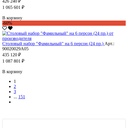
426 240 ₽
1 065 601 ₽
В корзину
-60%
Столовый набор "Фамильный" на 6 персон (24 пр.)
Арт.:
90020029А05
435 120 ₽
1 087 801 ₽
В корзину
1
2
3
...
151