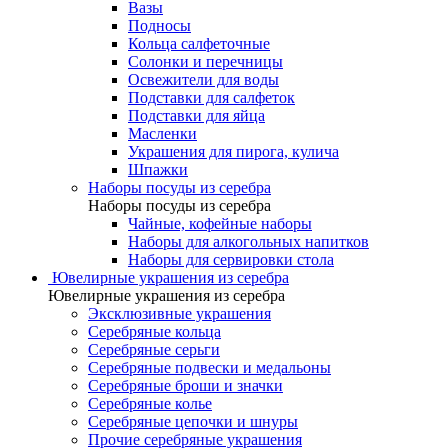
Вазы
Подносы
Кольца салфеточные
Солонки и перечницы
Освежители для воды
Подставки для салфеток
Подставки для яйца
Масленки
Украшения для пирога, кулича
Шпажки
Наборы посуды из серебра
Наборы посуды из серебра
Чайные, кофейные наборы
Наборы для алкогольных напитков
Наборы для сервировки стола
Ювелирные украшения из серебра
Ювелирные украшения из серебра
Эксклюзивные украшения
Серебряные кольца
Серебряные серьги
Серебряные подвески и медальоны
Серебряные броши и значки
Серебряные колье
Серебряные цепочки и шнуры
Прочие серебряные украшения