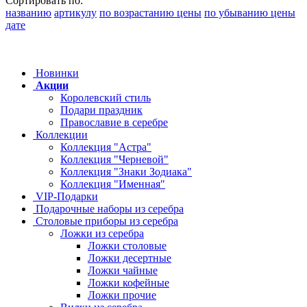
Сортировать по:
названию
артикулу
по возрастанию цены
по убыванию цены
дате
Новинки
Акции
Королевский стиль
Подари праздник
Православие в серебре
Коллекции
Коллекция "Астра"
Коллекция "Черневой"
Коллекция "Знаки Зодиака"
Коллекция "Именная"
VIP-Подарки
Подарочные наборы из серебра
Столовые приборы из серебра
Ложки из серебра
Ложки столовые
Ложки десертные
Ложки чайные
Ложки кофейные
Ложки прочие