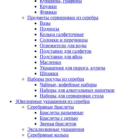
Кувшины, графины
Кружки
Фляжки
Предметы сервировки из серебра
Вазы
Подносы
Кольца салфеточные
Солонки и перечницы
Освежители для воды
Подставки для салфеток
Подставки для яйца
Масленки
Украшения для пирога, кулича
Шпажки
Наборы посуды из серебра
Чайные, кофейные наборы
Наборы для алкогольных напитков
Наборы для сервировки стола
Ювелирные украшения из серебра
Серебряные браслеты
Браслеты разъемные
Браслеты с цепью
Звенья браслетов
Эксклюзивные украшения
Серебряные кольца