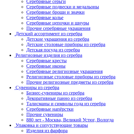
Серебряные серьги
Серебряные подвески и медальоны
Серебряные броши и значки
Серебряные колье
Серебряные цепочки и шнуры
Прочие серебряные украшения
Детский ассортимент из серебра
Детские украшения из серебра
Детские столовые приборы из серебра
Детская посуда из серебра
Религиозные изделия из серебра
Серебряные кресты
Серебряные иконы
Серебряные религиозные украшения
Религиозные столовые приборы из серебра
Прочие религиозные предметы из серебра
Сувениры из серебра
Бизнес-сувениры из серебра
Декоративные панно из серебра
Талисманы и символы года из серебра
Серебряные напёрстки
Прочие сувениры
880 лет - Москва, Великий Устюг, Вологда
Упаковка и сопутствующие товары
Изделия из фарфора