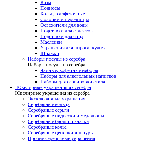
Вазы
Подносы
Кольца салфеточные
Солонки и перечницы
Освежители для воды
Подставки для салфеток
Подставки для яйца
Масленки
Украшения для пирога, кулича
Шпажки
Наборы посуды из серебра
Наборы посуды из серебра
Чайные, кофейные наборы
Наборы для алкогольных напитков
Наборы для сервировки стола
Ювелирные украшения из серебра
Ювелирные украшения из серебра
Эксклюзивные украшения
Серебряные кольца
Серебряные серьги
Серебряные подвески и медальоны
Серебряные броши и значки
Серебряные колье
Серебряные цепочки и шнуры
Прочие серебряные украшения