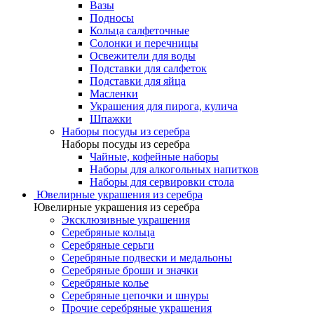
Вазы
Подносы
Кольца салфеточные
Солонки и перечницы
Освежители для воды
Подставки для салфеток
Подставки для яйца
Масленки
Украшения для пирога, кулича
Шпажки
Наборы посуды из серебра
Наборы посуды из серебра
Чайные, кофейные наборы
Наборы для алкогольных напитков
Наборы для сервировки стола
Ювелирные украшения из серебра
Ювелирные украшения из серебра
Эксклюзивные украшения
Серебряные кольца
Серебряные серьги
Серебряные подвески и медальоны
Серебряные броши и значки
Серебряные колье
Серебряные цепочки и шнуры
Прочие серебряные украшения