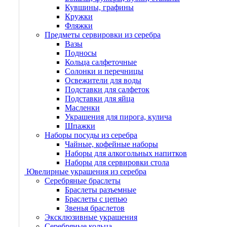
Кувшины, графины
Кружки
Фляжки
Предметы сервировки из серебра
Вазы
Подносы
Кольца салфеточные
Солонки и перечницы
Освежители для воды
Подставки для салфеток
Подставки для яйца
Масленки
Украшения для пирога, кулича
Шпажки
Наборы посуды из серебра
Чайные, кофейные наборы
Наборы для алкогольных напитков
Наборы для сервировки стола
Ювелирные украшения из серебра
Серебряные браслеты
Браслеты разъемные
Браслеты с цепью
Звенья браслетов
Эксклюзивные украшения
Серебряные кольца