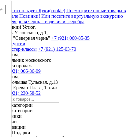
се
Сайт использует Куки(cookie)
Посмотрите новые товары в
разделе Новинки!
Или посетите виртуальную экскурсию
Великий Устюг,
ул. А.Угловского, д.1,
ЗАО "Северная чернь"
+7 (921) 060-85-35
Экскурсии
и мастер-классы
+7 (921) 125-03-70
Москва,
начальник московского
офиса продаж
+7 (921) 066-86-09
Москва,
ул. Большая Тульская, д.13
ТРЦ Ереван Плаза, 1 этаж
+7 (921) 230-58-52
Все категории
Все категории
Новинки
Акции
Коллекции
VIP-Подарки