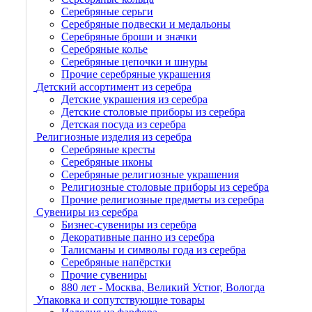
Серебряные серьги
Серебряные подвески и медальоны
Серебряные броши и значки
Серебряные колье
Серебряные цепочки и шнуры
Прочие серебряные украшения
Детский ассортимент из серебра
Детские украшения из серебра
Детские столовые приборы из серебра
Детская посуда из серебра
Религиозные изделия из серебра
Серебряные кресты
Серебряные иконы
Серебряные религиозные украшения
Религиозные столовые приборы из серебра
Прочие религиозные предметы из серебра
Сувениры из серебра
Бизнес-сувениры из серебра
Декоративные панно из серебра
Талисманы и символы года из серебра
Серебряные напёрстки
Прочие сувениры
880 лет - Москва, Великий Устюг, Вологда
Упаковка и сопутствующие товары