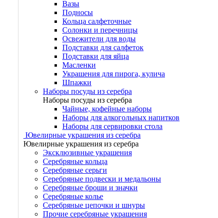
Вазы
Подносы
Кольца салфеточные
Солонки и перечницы
Освежители для воды
Подставки для салфеток
Подставки для яйца
Масленки
Украшения для пирога, кулича
Шпажки
Наборы посуды из серебра
Наборы посуды из серебра
Чайные, кофейные наборы
Наборы для алкогольных напитков
Наборы для сервировки стола
Ювелирные украшения из серебра
Ювелирные украшения из серебра
Эксклюзивные украшения
Серебряные кольца
Серебряные серьги
Серебряные подвески и медальоны
Серебряные броши и значки
Серебряные колье
Серебряные цепочки и шнуры
Прочие серебряные украшения