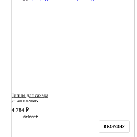
Щипцы для сахара
Арт.: 40110020А05
14 784 ₽
36 960 ₽
В КОРЗИНУ