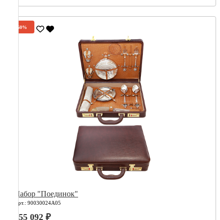
-60%
Набор "Поединок"
Арт.: 90030024А05
555 092 ₽