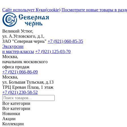
Сайт использует Куки(cookie)
Посмотрите новые товары в разд
Великий Устюг,
ул. А.Угловского, д.1,
ЗАО "Северная чернь"
+7 (921) 060-85-35
Экскурсии
и мастер-классы
+7 (921) 125-03-70
Москва,
начальник московского
офиса продаж
+7 (921) 066-86-09
Москва,
ул. Большая Тульская, д.13
ТРЦ Ереван Плаза, 1 этаж
+7 (921) 230-58-52
Все категории
Все категории
Новинки
Акции
Коллекции