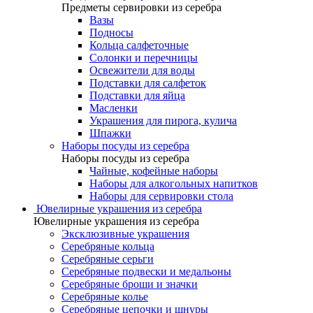
Предметы сервировки из серебра
Вазы
Подносы
Кольца салфеточные
Солонки и перечницы
Освежители для воды
Подставки для салфеток
Подставки для яйца
Масленки
Украшения для пирога, кулича
Шпажки
Наборы посуды из серебра
Наборы посуды из серебра
Чайные, кофейные наборы
Наборы для алкогольных напитков
Наборы для сервировки стола
Ювелирные украшения из серебра
Ювелирные украшения из серебра
Эксклюзивные украшения
Серебряные кольца
Серебряные серьги
Серебряные подвески и медальоны
Серебряные броши и значки
Серебряные колье
Серебряные цепочки и шнуры