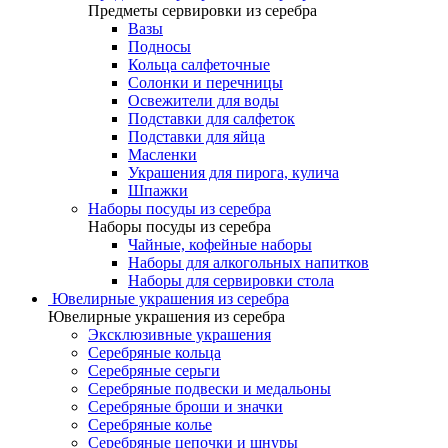
Предметы сервировки из серебра
Вазы
Подносы
Кольца салфеточные
Солонки и перечницы
Освежители для воды
Подставки для салфеток
Подставки для яйца
Масленки
Украшения для пирога, кулича
Шпажки
Наборы посуды из серебра
Наборы посуды из серебра
Чайные, кофейные наборы
Наборы для алкогольных напитков
Наборы для сервировки стола
Ювелирные украшения из серебра
Ювелирные украшения из серебра
Эксклюзивные украшения
Серебряные кольца
Серебряные серьги
Серебряные подвески и медальоны
Серебряные броши и значки
Серебряные колье
Серебряные цепочки и шнуры