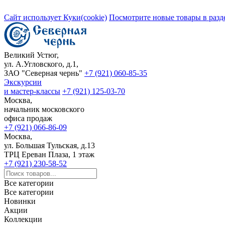
Сайт использует Куки(cookie)
Посмотрите новые товары в разд
Великий Устюг,
ул. А.Угловского, д.1,
ЗАО "Северная чернь"
+7 (921) 060-85-35
Экскурсии
и мастер-классы
+7 (921) 125-03-70
Москва,
начальник московского
офиса продаж
+7 (921) 066-86-09
Москва,
ул. Большая Тульская, д.13
ТРЦ Ереван Плаза, 1 этаж
+7 (921) 230-58-52
Все категории
Все категории
Новинки
Акции
Коллекции