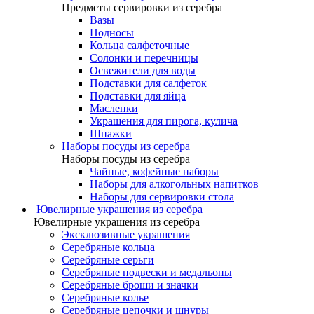
Предметы сервировки из серебра
Вазы
Подносы
Кольца салфеточные
Солонки и перечницы
Освежители для воды
Подставки для салфеток
Подставки для яйца
Масленки
Украшения для пирога, кулича
Шпажки
Наборы посуды из серебра
Наборы посуды из серебра
Чайные, кофейные наборы
Наборы для алкогольных напитков
Наборы для сервировки стола
Ювелирные украшения из серебра
Ювелирные украшения из серебра
Эксклюзивные украшения
Серебряные кольца
Серебряные серьги
Серебряные подвески и медальоны
Серебряные броши и значки
Серебряные колье
Серебряные цепочки и шнуры