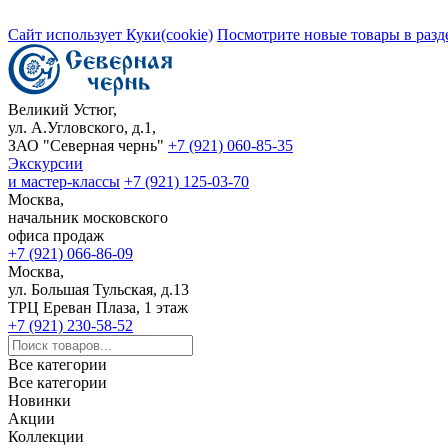
Сайт использует Куки(cookie)
Посмотрите новые товары в разд
Великий Устюг,
ул. А.Угловского, д.1,
ЗАО "Северная чернь"
+7 (921) 060-85-35
Экскурсии
и мастер-классы
+7 (921) 125-03-70
Москва,
начальник московского
офиса продаж
+7 (921) 066-86-09
Москва,
ул. Большая Тульская, д.13
ТРЦ Ереван Плаза, 1 этаж
+7 (921) 230-58-52
Все категории
Все категории
Новинки
Акции
Коллекции