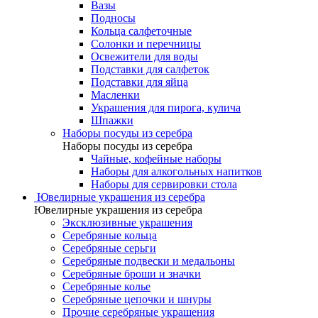
Вазы
Подносы
Кольца салфеточные
Солонки и перечницы
Освежители для воды
Подставки для салфеток
Подставки для яйца
Масленки
Украшения для пирога, кулича
Шпажки
Наборы посуды из серебра
Наборы посуды из серебра
Чайные, кофейные наборы
Наборы для алкогольных напитков
Наборы для сервировки стола
Ювелирные украшения из серебра
Ювелирные украшения из серебра
Эксклюзивные украшения
Серебряные кольца
Серебряные серьги
Серебряные подвески и медальоны
Серебряные броши и значки
Серебряные колье
Серебряные цепочки и шнуры
Прочие серебряные украшения