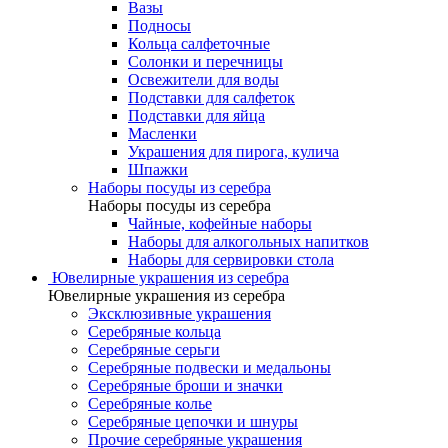
Вазы
Подносы
Кольца салфеточные
Солонки и перечницы
Освежители для воды
Подставки для салфеток
Подставки для яйца
Масленки
Украшения для пирога, кулича
Шпажки
Наборы посуды из серебра
Наборы посуды из серебра
Чайные, кофейные наборы
Наборы для алкогольных напитков
Наборы для сервировки стола
Ювелирные украшения из серебра
Ювелирные украшения из серебра
Эксклюзивные украшения
Серебряные кольца
Серебряные серьги
Серебряные подвески и медальоны
Серебряные броши и значки
Серебряные колье
Серебряные цепочки и шнуры
Прочие серебряные украшения