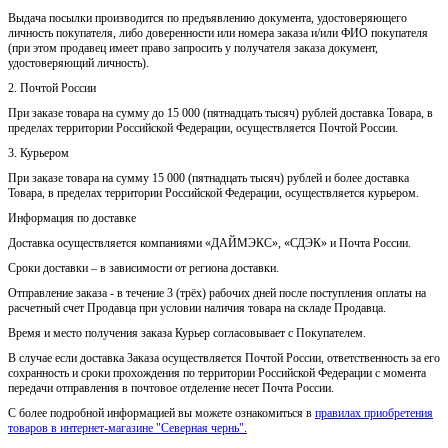
Выдача посылки производится по предъявлению документа, удостоверяющего
личность покупателя, либо доверенности или номера заказа и/или ФИО покупателя
(при этом продавец имеет право запросить у получателя заказа документ,
удостоверяющий личность).
2. Почтой России
При заказе товара на сумму до 15 000 (пятнадцать тысяч) рублей доставка Товара, в
пределах территории Российской Федерации, осуществляется Почтой России.
3. Курьером
При заказе товара на сумму 15 000 (пятнадцать тысяч) рублей и более доставка
Товара, в пределах территории Российской Федерации, осуществляется курьером.
Информация по доставке
Доставка осуществляется компаниями «ДАЙМЭКС», «СДЭК» и Почта России.
Сроки доставки – в зависимости от региона доставки.
Отправление заказа - в течение 3 (трёх) рабочих дней после поступления оплаты на
расчетный счет Продавца при условии наличия товара на складе Продавца.
Время и место получения заказа Курьер согласовывает с Покупателем.
В случае если доставка Заказа осуществляется Почтой России, ответственность за его
сохранность и сроки прохождения по территории Российской Федерации с момента
передачи отправления в почтовое отделение несет Почта России.
С более подробной информацией вы можете ознакомиться в
правилах приобретения
товаров в интернет-магазине "Северная чернь"
.