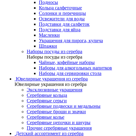
Подносы
Кольца салфеточные
Солонки и перечницы
Освежители для воды
Подставки для салфеток
Подставки для яйца
Масленки
Украшения для пирога, кулича
Шпажки
Наборы посуды из серебра
Наборы посуды из серебра
Чайные, кофейные наборы
Наборы для алкогольных напитков
Наборы для сервировки стола
Ювелирные украшения из серебра
Ювелирные украшения из серебра
Эксклюзивные украшения
Серебряные кольца
Серебряные серьги
Серебряные подвески и медальоны
Серебряные броши и значки
Серебряные колье
Серебряные цепочки и шнуры
Прочие серебряные украшения
Детский ассортимент из серебра