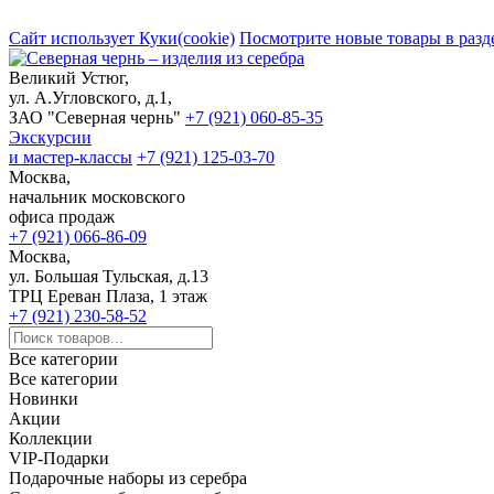
Сайт использует Куки(cookie)
Посмотрите новые товары в разд
Великий Устюг,
ул. А.Угловского, д.1,
ЗАО "Северная чернь"
+7 (921) 060-85-35
Экскурсии
и мастер-классы
+7 (921) 125-03-70
Москва,
начальник московского
офиса продаж
+7 (921) 066-86-09
Москва,
ул. Большая Тульская, д.13
ТРЦ Ереван Плаза, 1 этаж
+7 (921) 230-58-52
Все категории
Все категории
Новинки
Акции
Коллекции
VIP-Подарки
Подарочные наборы из серебра