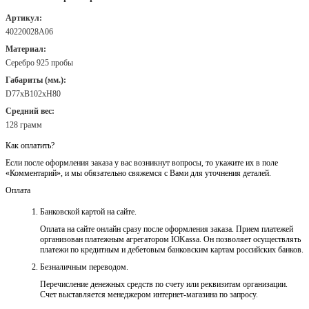
Артикул:
40220028А06
Материал:
Серебро 925 пробы
Габариты (мм.):
D77хB102хH80
Средний вес:
128 грамм
Как оплатить?
Если после оформления заказа у вас возникнут вопросы, то укажите их в поле
«Комментарий», и мы обязательно свяжемся с Вами для уточнения деталей.
Оплата
Банковской картой на сайте.
Оплата на сайте онлайн сразу после оформления заказа. Прием платежей
организован платежным агрегатором ЮKassa. Он позволяет осуществлять
платежи по кредитным и дебетовым банковским картам российских банков.
Безналичным переводом.
Перечисление денежных средств по счету или реквизитам организации.
Счет выставляется менеджером интернет-магазина по запросу.