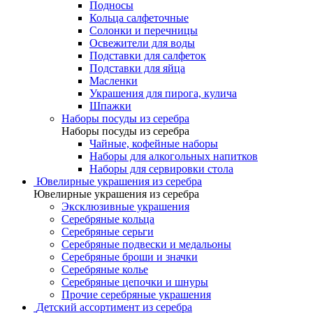
Подносы
Кольца салфеточные
Солонки и перечницы
Освежители для воды
Подставки для салфеток
Подставки для яйца
Масленки
Украшения для пирога, кулича
Шпажки
Наборы посуды из серебра
Наборы посуды из серебра
Чайные, кофейные наборы
Наборы для алкогольных напитков
Наборы для сервировки стола
Ювелирные украшения из серебра
Ювелирные украшения из серебра
Эксклюзивные украшения
Серебряные кольца
Серебряные серьги
Серебряные подвески и медальоны
Серебряные броши и значки
Серебряные колье
Серебряные цепочки и шнуры
Прочие серебряные украшения
Детский ассортимент из серебра