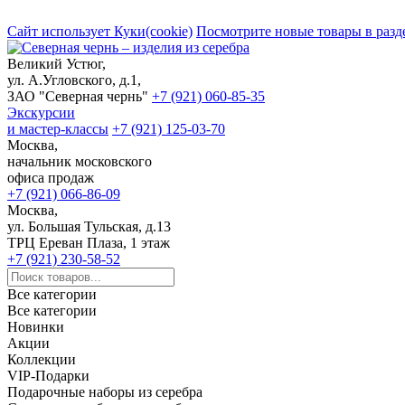
Сайт использует Куки(cookie)
Посмотрите новые товары в разд
Великий Устюг,
ул. А.Угловского, д.1,
ЗАО "Северная чернь"
+7 (921) 060-85-35
Экскурсии
и мастер-классы
+7 (921) 125-03-70
Москва,
начальник московского
офиса продаж
+7 (921) 066-86-09
Москва,
ул. Большая Тульская, д.13
ТРЦ Ереван Плаза, 1 этаж
+7 (921) 230-58-52
Все категории
Все категории
Новинки
Акции
Коллекции
VIP-Подарки
Подарочные наборы из серебра