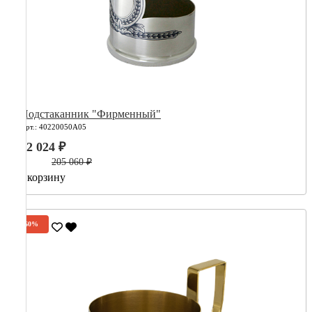
Подстаканник "Фирменный"
Арт.: 40220050А05
82 024 ₽
205 060 ₽
В корзину
-60%