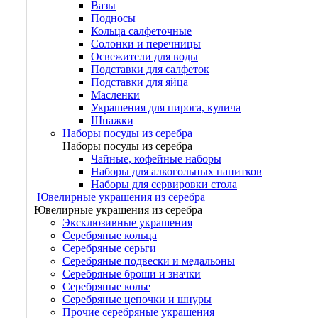
Вазы
Подносы
Кольца салфеточные
Солонки и перечницы
Освежители для воды
Подставки для салфеток
Подставки для яйца
Масленки
Украшения для пирога, кулича
Шпажки
Наборы посуды из серебра
Наборы посуды из серебра
Чайные, кофейные наборы
Наборы для алкогольных напитков
Наборы для сервировки стола
Ювелирные украшения из серебра
Ювелирные украшения из серебра
Эксклюзивные украшения
Серебряные кольца
Серебряные серьги
Серебряные подвески и медальоны
Серебряные броши и значки
Серебряные колье
Серебряные цепочки и шнуры
Прочие серебряные украшения