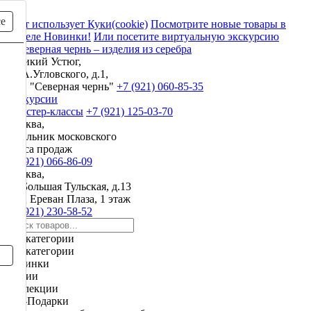
се
Сайт использует Куки(cookie)
Посмотрите новые товары в
разделе Новинки!
Или посетите виртуальную экскурсию
Великий Устюг,
ул. А.Угловского, д.1,
ЗАО "Северная чернь"
+7 (921) 060-85-35
Экскурсии
и мастер-классы
+7 (921) 125-03-70
Москва,
начальник московского
офиса продаж
+7 (921) 066-86-09
Москва,
ул. Большая Тульская, д.13
ТРЦ Ереван Плаза, 1 этаж
+7 (921) 230-58-52
Все категории
Все категории
Новинки
Акции
Коллекции
VIP-Подарки