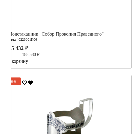
Подстаканник "Собор Прокопия Праведного"
Арт.: 40220001П06
75 432 ₽
188 580 ₽
В корзину
-60%