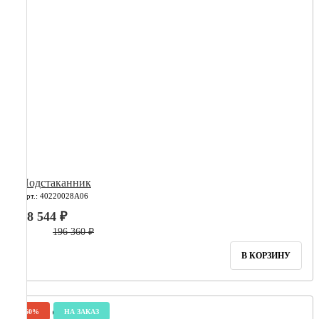
Подстаканник
Арт.: 40220028А06
78 544 ₽
196 360 ₽
В КОРЗИНУ
-60%
НА ЗАКАЗ