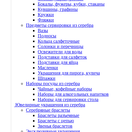
Бокалы, фужеры, кубки, стаканы
Кувшины, графины
Кружки
Фляжки
Предметы сервировки из серебра
Вазы
Подносы
Кольца салфеточные
Солонки и перечницы
Освежители для воды
Подставки для салфеток
Подставки для яйца
Масленки
Украшения для пирога, кулича
Шпажки
Наборы посуды из серебра
Чайные, кофейные наборы
Наборы для алкогольных напитков
Наборы для сервировки стола
Ювелирные украшения из серебра
Серебряные браслеты
Браслеты разъемные
Браслеты с цепью
Звенья браслетов
Эксклюзивные украшения