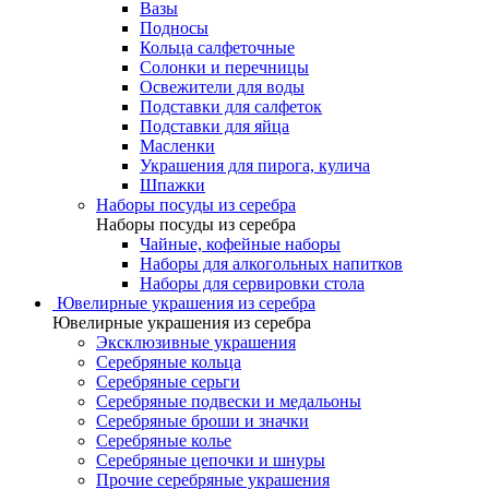
Вазы
Подносы
Кольца салфеточные
Солонки и перечницы
Освежители для воды
Подставки для салфеток
Подставки для яйца
Масленки
Украшения для пирога, кулича
Шпажки
Наборы посуды из серебра
Наборы посуды из серебра
Чайные, кофейные наборы
Наборы для алкогольных напитков
Наборы для сервировки стола
Ювелирные украшения из серебра
Ювелирные украшения из серебра
Эксклюзивные украшения
Серебряные кольца
Серебряные серьги
Серебряные подвески и медальоны
Серебряные броши и значки
Серебряные колье
Серебряные цепочки и шнуры
Прочие серебряные украшения