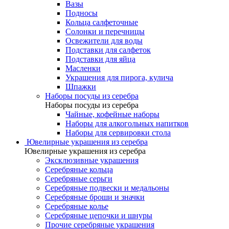
Вазы
Подносы
Кольца салфеточные
Солонки и перечницы
Освежители для воды
Подставки для салфеток
Подставки для яйца
Масленки
Украшения для пирога, кулича
Шпажки
Наборы посуды из серебра
Наборы посуды из серебра
Чайные, кофейные наборы
Наборы для алкогольных напитков
Наборы для сервировки стола
Ювелирные украшения из серебра
Ювелирные украшения из серебра
Эксклюзивные украшения
Серебряные кольца
Серебряные серьги
Серебряные подвески и медальоны
Серебряные броши и значки
Серебряные колье
Серебряные цепочки и шнуры
Прочие серебряные украшения