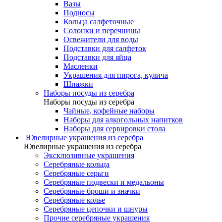
Вазы
Подносы
Кольца салфеточные
Солонки и перечницы
Освежители для воды
Подставки для салфеток
Подставки для яйца
Масленки
Украшения для пирога, кулича
Шпажки
Наборы посуды из серебра
Наборы посуды из серебра
Чайные, кофейные наборы
Наборы для алкогольных напитков
Наборы для сервировки стола
Ювелирные украшения из серебра
Ювелирные украшения из серебра
Эксклюзивные украшения
Серебряные кольца
Серебряные серьги
Серебряные подвески и медальоны
Серебряные броши и значки
Серебряные колье
Серебряные цепочки и шнуры
Прочие серебряные украшения