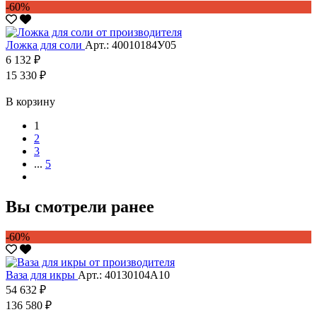
-60%
Ложка для соли
Арт.: 40010184У05
6 132 ₽
15 330 ₽
В корзину
1
2
3
...
5
Вы смотрели ранее
-60%
Ваза для икры
Арт.: 40130104А10
54 632 ₽
136 580 ₽