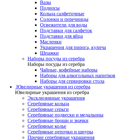
Вазы
Подносы
Кольца салфеточные
Солонки и перечницы
Освежители для воды
Подставки для салфеток
Подставки для яйца
Масленки
Украшения для пирога, кулича
Шпажки
Наборы посуды из серебра
Наборы посуды из серебра
Чайные, кофейные наборы
Наборы для алкогольных напитков
Наборы для сервировки стола
Ювелирные украшения из серебра
Ювелирные украшения из серебра
Эксклюзивные украшения
Серебряные кольца
Серебряные серьги
Серебряные подвески и медальоны
Серебряные броши и значки
Серебряные колье
Серебряные цепочки и шнуры
Прочие серебряные украшения