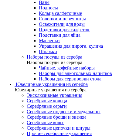
Вазы
Подносы
Кольца салфеточные
Солонки и перечницы
Освежители для воды
Подставки для салфеток
Подставки для яйца
Масленки
Украшения для пирога, кулича
Шпажки
Наборы посуды из серебра
Наборы посуды из серебра
Чайные, кофейные наборы
Наборы для алкогольных напитков
Наборы для сервировки стола
Ювелирные украшения из серебра
Ювелирные украшения из серебра
Эксклюзивные украшения
Серебряные кольца
Серебряные серьги
Серебряные подвески и медальоны
Серебряные броши и значки
Серебряные колье
Серебряные цепочки и шнуры
Прочие серебряные украшения