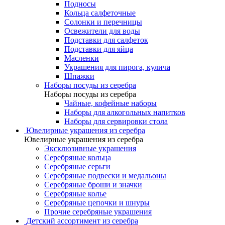
Подносы
Кольца салфеточные
Солонки и перечницы
Освежители для воды
Подставки для салфеток
Подставки для яйца
Масленки
Украшения для пирога, кулича
Шпажки
Наборы посуды из серебра
Наборы посуды из серебра
Чайные, кофейные наборы
Наборы для алкогольных напитков
Наборы для сервировки стола
Ювелирные украшения из серебра
Ювелирные украшения из серебра
Эксклюзивные украшения
Серебряные кольца
Серебряные серьги
Серебряные подвески и медальоны
Серебряные броши и значки
Серебряные колье
Серебряные цепочки и шнуры
Прочие серебряные украшения
Детский ассортимент из серебра