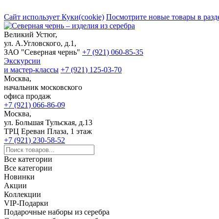
Сайт использует Куки(cookie)
Посмотрите новые товары в разд
Великий Устюг,
ул. А.Угловского, д.1,
ЗАО "Северная чернь"
+7 (921) 060-85-35
Экскурсии
и мастер-классы
+7 (921) 125-03-70
Москва,
начальник московского
офиса продаж
+7 (921) 066-86-09
Москва,
ул. Большая Тульская, д.13
ТРЦ Ереван Плаза, 1 этаж
+7 (921) 230-58-52
Все категории
Все категории
Новинки
Акции
Коллекции
VIP-Подарки
Подарочные наборы из серебра