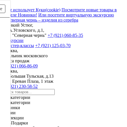
се
Сайт использует Куки(cookie)
Посмотрите новые товары в
разделе Новинки!
Или посетите виртуальную экскурсию
Великий Устюг,
ул. А.Угловского, д.1,
ЗАО "Северная чернь"
+7 (921) 060-85-35
Экскурсии
и мастер-классы
+7 (921) 125-03-70
Москва,
начальник московского
офиса продаж
+7 (921) 066-86-09
Москва,
ул. Большая Тульская, д.13
ТРЦ Ереван Плаза, 1 этаж
+7 (921) 230-58-52
Все категории
Все категории
Новинки
Акции
Коллекции
VIP-Подарки