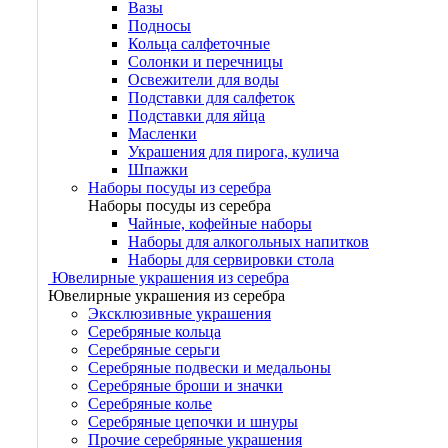
Вазы
Подносы
Кольца салфеточные
Солонки и перечницы
Освежители для воды
Подставки для салфеток
Подставки для яйца
Масленки
Украшения для пирога, кулича
Шпажки
Наборы посуды из серебра
Наборы посуды из серебра
Чайные, кофейные наборы
Наборы для алкогольных напитков
Наборы для сервировки стола
Ювелирные украшения из серебра
Ювелирные украшения из серебра
Эксклюзивные украшения
Серебряные кольца
Серебряные серьги
Серебряные подвески и медальоны
Серебряные броши и значки
Серебряные колье
Серебряные цепочки и шнуры
Прочие серебряные украшения