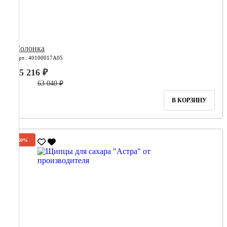
Солонка
Арт.: 40100017А05
25 216 ₽
63 040 ₽
В КОРЗИНУ
-60%