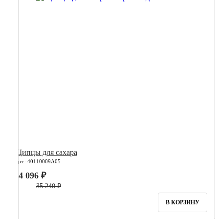
Щипцы для сахара
Арт.: 40110009А05
14 096 ₽
35 240 ₽
В КОРЗИНУ