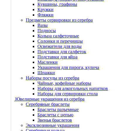
Кувшины, графины
Кружки
Фляжки
Предметы сервировки из серебра
Вазы
Подносы
Кольца салфеточные
Солонки и перечницы
Освежители для воды
Подставки для салфеток
Подставки для яйца
Масленки
Украшения для пирога, кулича
Шпажки
Наборы посуды из серебра
Чайные, кофейные наборы
Наборы для алкогольных напитков
Наборы для сервировки стола
Ювелирные украшения из серебра
Серебряные браслеты
Браслеты разъемные
Браслеты с цепью
Звенья браслетов
Эксклюзивные украшения
Серебряные кольца