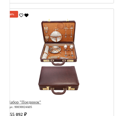
-60%
Набор "Поединок"
Арт.: 90030024А05
555 092 ₽