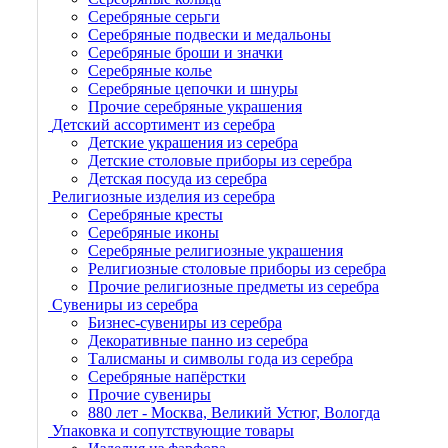
Серебряные серьги
Серебряные подвески и медальоны
Серебряные броши и значки
Серебряные колье
Серебряные цепочки и шнуры
Прочие серебряные украшения
Детский ассортимент из серебра
Детские украшения из серебра
Детские столовые приборы из серебра
Детская посуда из серебра
Религиозные изделия из серебра
Серебряные кресты
Серебряные иконы
Серебряные религиозные украшения
Религиозные столовые приборы из серебра
Прочие религиозные предметы из серебра
Сувениры из серебра
Бизнес-сувениры из серебра
Декоративные панно из серебра
Талисманы и символы года из серебра
Серебряные напёрстки
Прочие сувениры
880 лет - Москва, Великий Устюг, Вологда
Упаковка и сопутствующие товары