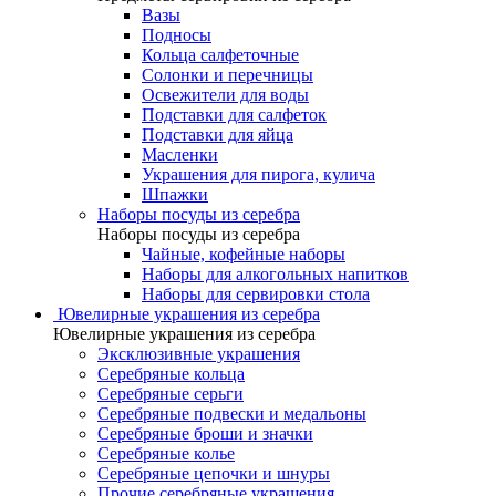
Вазы
Подносы
Кольца салфеточные
Солонки и перечницы
Освежители для воды
Подставки для салфеток
Подставки для яйца
Масленки
Украшения для пирога, кулича
Шпажки
Наборы посуды из серебра
Наборы посуды из серебра
Чайные, кофейные наборы
Наборы для алкогольных напитков
Наборы для сервировки стола
Ювелирные украшения из серебра
Ювелирные украшения из серебра
Эксклюзивные украшения
Серебряные кольца
Серебряные серьги
Серебряные подвески и медальоны
Серебряные броши и значки
Серебряные колье
Серебряные цепочки и шнуры
Прочие серебряные украшения