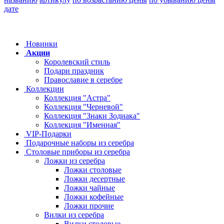
дате
Новинки
Акции
Королевский стиль
Подари праздник
Православие в серебре
Коллекции
Коллекция "Астра"
Коллекция "Черневой"
Коллекция "Знаки Зодиака"
Коллекция "Именная"
VIP-Подарки
Подарочные наборы из серебра
Столовые приборы из серебра
Ложки из серебра
Ложки столовые
Ложки десертные
Ложки чайные
Ложки кофейные
Ложки прочие
Вилки из серебра
Вилки столовые