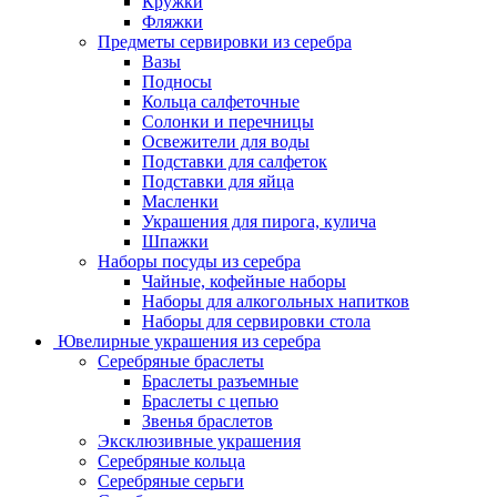
Кружки
Фляжки
Предметы сервировки из серебра
Вазы
Подносы
Кольца салфеточные
Солонки и перечницы
Освежители для воды
Подставки для салфеток
Подставки для яйца
Масленки
Украшения для пирога, кулича
Шпажки
Наборы посуды из серебра
Чайные, кофейные наборы
Наборы для алкогольных напитков
Наборы для сервировки стола
Ювелирные украшения из серебра
Серебряные браслеты
Браслеты разъемные
Браслеты с цепью
Звенья браслетов
Эксклюзивные украшения
Серебряные кольца
Серебряные серьги