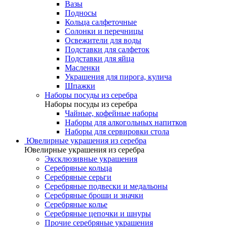
Вазы
Подносы
Кольца салфеточные
Солонки и перечницы
Освежители для воды
Подставки для салфеток
Подставки для яйца
Масленки
Украшения для пирога, кулича
Шпажки
Наборы посуды из серебра
Наборы посуды из серебра
Чайные, кофейные наборы
Наборы для алкогольных напитков
Наборы для сервировки стола
Ювелирные украшения из серебра
Ювелирные украшения из серебра
Эксклюзивные украшения
Серебряные кольца
Серебряные серьги
Серебряные подвески и медальоны
Серебряные броши и значки
Серебряные колье
Серебряные цепочки и шнуры
Прочие серебряные украшения