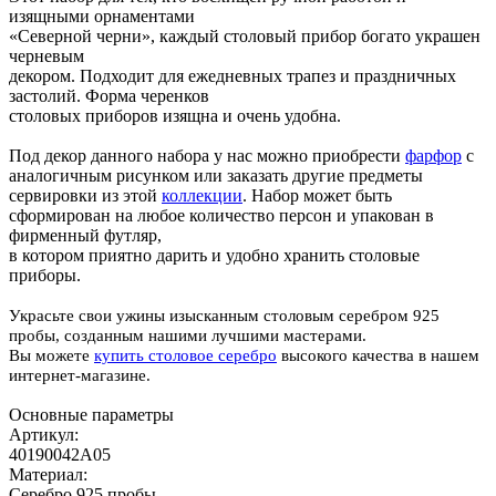
изящными орнаментами
«Северной черни», каждый столовый прибор богато украшен
черневым
декором. Подходит для ежедневных трапез и праздничных
застолий. Форма черенков
столовых приборов изящна и очень удобна.
Под декор данного набора у нас можно приобрести
фарфор
с
аналогичным рисунком или заказать другие предметы
сервировки из этой
коллекции
. Набор может быть
сформирован на любое количество персон и упакован в
фирменный футляр,
в котором приятно дарить и удобно хранить столовые
приборы.
Украсьте свои ужины изысканным столовым серебром 925
пробы, созданным нашими лучшими мастерами.
Вы можете
купить столовое серебро
высокого качества в нашем
интернет-магазине.
Основные параметры
Артикул:
40190042А05
Материал:
Серебро 925 пробы