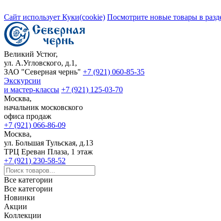
Сайт использует Куки(cookie)
Посмотрите новые товары в разд
Великий Устюг,
ул. А.Угловского, д.1,
ЗАО "Северная чернь"
+7 (921) 060-85-35
Экскурсии
и мастер-классы
+7 (921) 125-03-70
Москва,
начальник московского
офиса продаж
+7 (921) 066-86-09
Москва,
ул. Большая Тульская, д.13
ТРЦ Ереван Плаза, 1 этаж
+7 (921) 230-58-52
Все категории
Все категории
Новинки
Акции
Коллекции