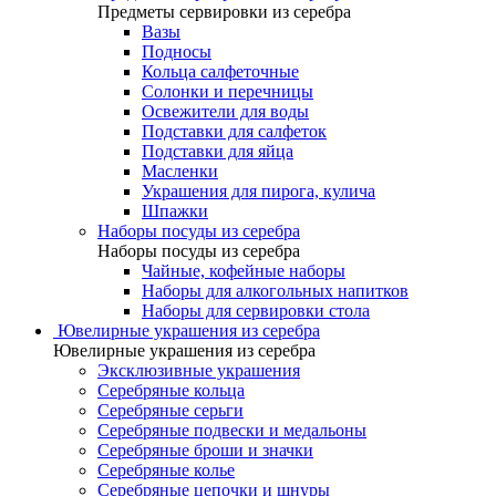
Предметы сервировки из серебра
Вазы
Подносы
Кольца салфеточные
Солонки и перечницы
Освежители для воды
Подставки для салфеток
Подставки для яйца
Масленки
Украшения для пирога, кулича
Шпажки
Наборы посуды из серебра
Наборы посуды из серебра
Чайные, кофейные наборы
Наборы для алкогольных напитков
Наборы для сервировки стола
Ювелирные украшения из серебра
Ювелирные украшения из серебра
Эксклюзивные украшения
Серебряные кольца
Серебряные серьги
Серебряные подвески и медальоны
Серебряные броши и значки
Серебряные колье
Серебряные цепочки и шнуры