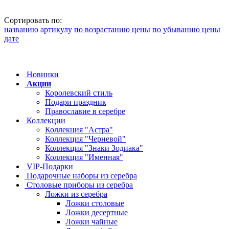
Сортировать по:
названию
артикулу
по возрастанию цены
по убыванию цены
дате
Новинки
Акции
Королевский стиль
Подари праздник
Православие в серебре
Коллекции
Коллекция "Астра"
Коллекция "Черневой"
Коллекция "Знаки Зодиака"
Коллекция "Именная"
VIP-Подарки
Подарочные наборы из серебра
Столовые приборы из серебра
Ложки из серебра
Ложки столовые
Ложки десертные
Ложки чайные