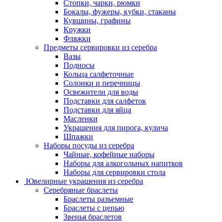
Стопки, чарки, рюмки
Бокалы, фужеры, кубки, стаканы
Кувшины, графины
Кружки
Фляжки
Предметы сервировки из серебра
Вазы
Подносы
Кольца салфеточные
Солонки и перечницы
Освежители для воды
Подставки для салфеток
Подставки для яйца
Масленки
Украшения для пирога, кулича
Шпажки
Наборы посуды из серебра
Чайные, кофейные наборы
Наборы для алкогольных напитков
Наборы для сервировки стола
Ювелирные украшения из серебра
Серебряные браслеты
Браслеты разъемные
Браслеты с цепью
Звенья браслетов