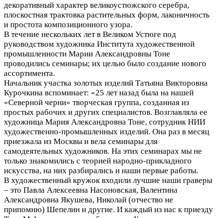
декоративный характер великоустюжского серебра,
плоскостная трактовка растительных форм, лаконичность
и простота композиционного узора.
В течение нескольких лет в Великом Устюге под
руководством художника Института художественной
промышленности Марии Александровны Тоне
проводились семинары; их целью было создание нового
ассортимента.
Начальник участка золотых изделий Татьяна Викторовна
Курочкина вспоминает: «25 лет назад была на нашей
«Северной черни» творческая группа, созданная из
простых рабочих и других специалистов. Возглавляла ее
художница Мария Александровна Тоне, сотрудник НИИ
художественно-промышленных изделий. Она раз в месяц
приезжала из Москвы и вела семинары для
самодеятельных художников. На этих семинарах мы не
только знакомились с теорией народно-прикладного
искусства, на них разбирались и наши первые работы.
В художественный кружок входили лучшие наши граверы
– это Павла Алексеевна Насоновская, Валентина
Александровна Якушева, Николай (отчество не
припомню) Шепелин и другие. И каждый из нас к приезду