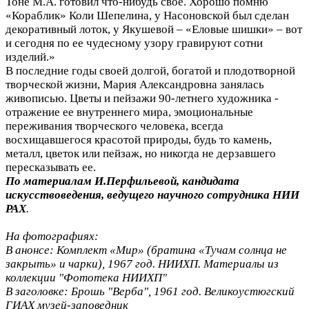
Тоне М.А. готовил что-нибудь свое. Хорошо помню
«Кораблик» Коли Шепелина, у Насоновской был сделан
декоративный лоток, у Якушевой – «Еловые шишки» – вот
и сегодня по ее чудесному узору гравируют сотни
изделий.»
В последние годы своей долгой, богатой и плодотворной
творческой жизни, Мария Александровна занялась
живописью. Цветы и пейзажи 90-летнего художника -
отражение ее внутреннего мира, эмоциональные
переживания творческого человека, всегда
восхищавшегося красотой природы, будь то камень,
металл, цветок или пейзаж, но никогда не дерзавшего
пересказывать ее.
По материалам И.Перфильевой, кандидата
искусствоведения, ведущего научного сотрудника НИИ
РАХ
.
На фотографиях:
В анонсе:
Комплект «Мир» (братина «Тучам солнца не
закрыть» и чарки), 1967 год. НИИХП. Материалы из
коллекции "Фототека НИИХП"
В заголовке: Брошь "Верба", 1961 год. Великоустюгский
ГИАХ музей-заповедник