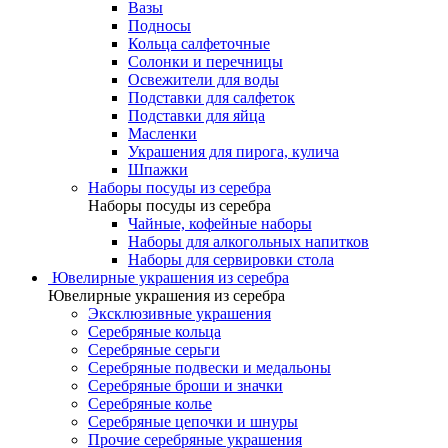
Вазы
Подносы
Кольца салфеточные
Солонки и перечницы
Освежители для воды
Подставки для салфеток
Подставки для яйца
Масленки
Украшения для пирога, кулича
Шпажки
Наборы посуды из серебра
Наборы посуды из серебра
Чайные, кофейные наборы
Наборы для алкогольных напитков
Наборы для сервировки стола
Ювелирные украшения из серебра
Ювелирные украшения из серебра
Эксклюзивные украшения
Серебряные кольца
Серебряные серьги
Серебряные подвески и медальоны
Серебряные броши и значки
Серебряные колье
Серебряные цепочки и шнуры
Прочие серебряные украшения