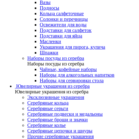
Вазы
Подносы
Кольца салфеточные
Солонки и перечницы
Освежители для воды
Подставки для салфеток
Подставки для яйца
Масленки
Украшения для пирога, кулича
Шпажки
Наборы посуды из серебра
Наборы посуды из серебра
Чайные, кофейные наборы
Наборы для алкогольных напитков
Наборы для сервировки стола
Ювелирные украшения из серебра
Ювелирные украшения из серебра
Эксклюзивные украшения
Серебряные кольца
Серебряные серьги
Серебряные подвески и медальоны
Серебряные броши и значки
Серебряные колье
Серебряные цепочки и шнуры
Прочие серебряные украшения