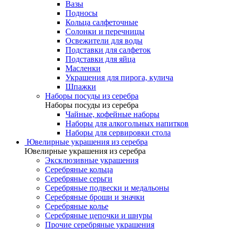
Вазы
Подносы
Кольца салфеточные
Солонки и перечницы
Освежители для воды
Подставки для салфеток
Подставки для яйца
Масленки
Украшения для пирога, кулича
Шпажки
Наборы посуды из серебра
Наборы посуды из серебра
Чайные, кофейные наборы
Наборы для алкогольных напитков
Наборы для сервировки стола
Ювелирные украшения из серебра
Ювелирные украшения из серебра
Эксклюзивные украшения
Серебряные кольца
Серебряные серьги
Серебряные подвески и медальоны
Серебряные броши и значки
Серебряные колье
Серебряные цепочки и шнуры
Прочие серебряные украшения