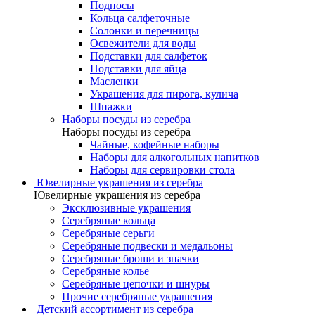
Подносы
Кольца салфеточные
Солонки и перечницы
Освежители для воды
Подставки для салфеток
Подставки для яйца
Масленки
Украшения для пирога, кулича
Шпажки
Наборы посуды из серебра
Наборы посуды из серебра
Чайные, кофейные наборы
Наборы для алкогольных напитков
Наборы для сервировки стола
Ювелирные украшения из серебра
Ювелирные украшения из серебра
Эксклюзивные украшения
Серебряные кольца
Серебряные серьги
Серебряные подвески и медальоны
Серебряные броши и значки
Серебряные колье
Серебряные цепочки и шнуры
Прочие серебряные украшения
Детский ассортимент из серебра