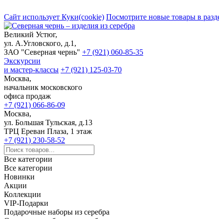
Сайт использует Куки(cookie)
Посмотрите новые товары в разд
Великий Устюг,
ул. А.Угловского, д.1,
ЗАО "Северная чернь"
+7 (921) 060-85-35
Экскурсии
и мастер-классы
+7 (921) 125-03-70
Москва,
начальник московского
офиса продаж
+7 (921) 066-86-09
Москва,
ул. Большая Тульская, д.13
ТРЦ Ереван Плаза, 1 этаж
+7 (921) 230-58-52
Все категории
Все категории
Новинки
Акции
Коллекции
VIP-Подарки
Подарочные наборы из серебра